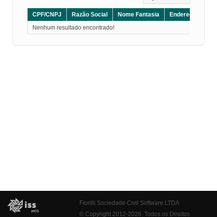
CPF/CNPJ
Razão Social
Nome Fantasia
Endereço
CE
Nenhum resultado encontrado!
Fiorilli Sociedade Civil Software LTDA
© Copyright 2012-2026. Todos os Direitos