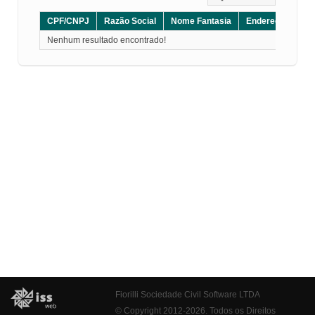
CPF/CNPJ
Razão Social
Nome Fantasia
Endereço
CE
Nenhum resultado encontrado!
Fiorilli Sociedade Civil Software LTDA
© Copyright 2012-2026. Todos os Direitos