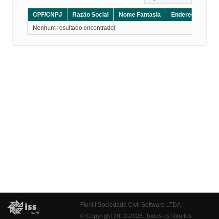
CPF/CNPJ
Razão Social
Nome Fantasia
Endereço
CE
Nenhum resultado encontrado!
Fiorilli Sociedade Civil Software LTDA
© Copyright 2012-2026. Todos os Direitos