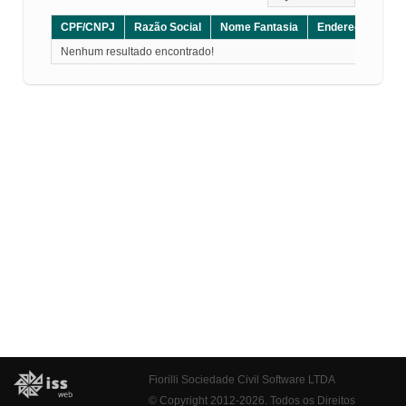
CPF/CNPJ
Razão Social
Nome Fantasia
Endereço
CE
Nenhum resultado encontrado!
Fiorilli Sociedade Civil Software LTDA
© Copyright 2012-2026. Todos os Direitos