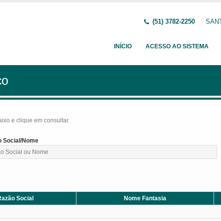
(51) 3782-2250
SANT
INÍCIO
ACESSO AO SISTEMA
ço
baixo e clique em consultar.
 Social/Nome
azão Social
Nome Fantasia