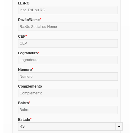
I.E./RG
Razão/Nome
CEP
Logradouro
Número
Complemento
Bairro
Estado
RS