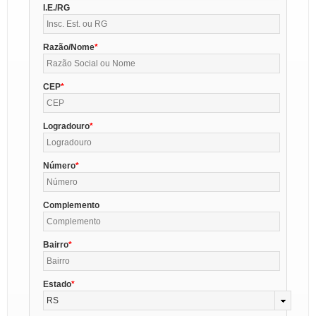
I.E./RG
Razão/Nome
CEP
Logradouro
Número
Complemento
Bairro
Estado
RS