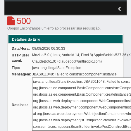
500
Ooops! Encontramos um erro ao processar sua requisição.
Detalhes do Erro
Data/Hora:
08/08/2026 06:30:33
Mozilla/5.0 (Linux; Android 14; Pixel 8) AppleWebKit/537.36 
HTTP user
agent:
ClaudeBot/1.0; +claudebot@anthropic.com)
Tipo:
java.lang.IllegalStateException
Mensagem:
JBAS011048: Failed to construct component instance
Detalhes: