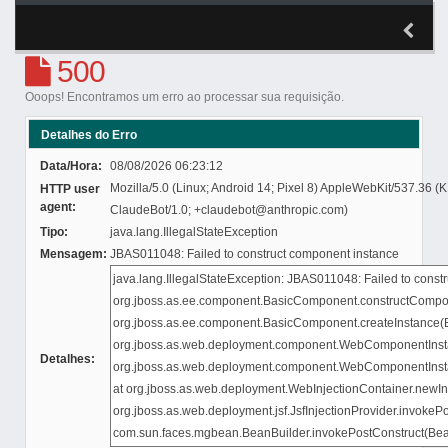
500
Ooops! Encontramos um erro ao processar sua requisição.
Detalhes do Erro
Data/Hora:
08/08/2026 06:23:12
Mozilla/5.0 (Linux; Android 14; Pixel 8) AppleWebKit/537.36 
HTTP user
agent:
ClaudeBot/1.0; +claudebot@anthropic.com)
Tipo:
java.lang.IllegalStateException
Mensagem:
JBAS011048: Failed to construct component instance
Detalhes: