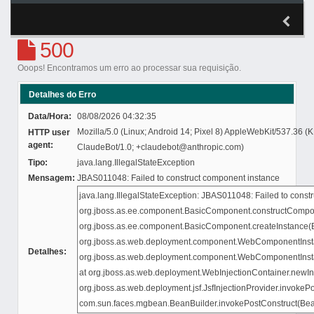
500
Ooops! Encontramos um erro ao processar sua requisição.
Detalhes do Erro
Data/Hora:
08/08/2026 04:32:35
Mozilla/5.0 (Linux; Android 14; Pixel 8) AppleWebKit/537.36 
HTTP user
agent:
ClaudeBot/1.0; +claudebot@anthropic.com)
Tipo:
java.lang.IllegalStateException
Mensagem:
JBAS011048: Failed to construct component instance
Detalhes: